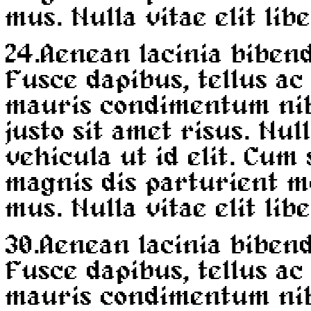
mus. Nulla vitae elit lib
24.
Aenean lacinia biben
Fusce dapibus, tellus a
mauris condimentum ni
justo sit amet risus. Nul
vehicula ut id elit. Cum
magnis dis parturient m
mus. Nulla vitae elit lib
30.
Aenean lacinia biben
Fusce dapibus, tellus a
mauris condimentum ni