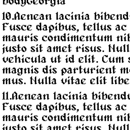
body
Georgia
10.
Aenean lacinia bibend
Fusce dapibus, tellus a
mauris condimentum ni
justo sit amet risus. Nul
vehicula ut id elit. Cum
magnis dis parturient m
mus. Nulla vitae elit lib
11.
Aenean lacinia bibend
Fusce dapibus, tellus a
mauris condimentum ni
justo sit amet risus. Nul