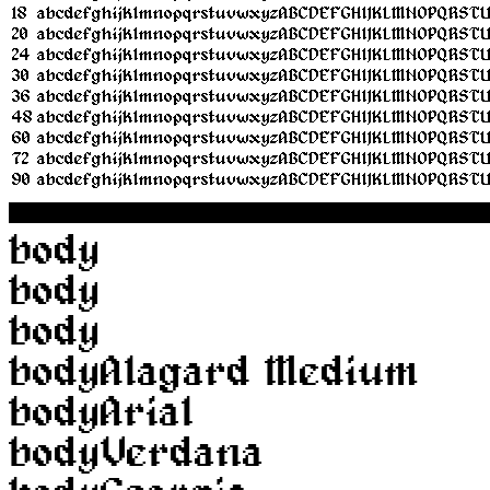
18
abcdefghijklmnopqrstuvwxyzABCDEFGHIJKLMNOPQRST
20
abcdefghijklmnopqrstuvwxyzABCDEFGHIJKLMNOPQRST
24
abcdefghijklmnopqrstuvwxyzABCDEFGHIJKLMNOPQRST
30
abcdefghijklmnopqrstuvwxyzABCDEFGHIJKLMNOPQRST
36
abcdefghijklmnopqrstuvwxyzABCDEFGHIJKLMNOPQRST
48
abcdefghijklmnopqrstuvwxyzABCDEFGHIJKLMNOPQRST
60
abcdefghijklmnopqrstuvwxyzABCDEFGHIJKLMNOPQRST
72
abcdefghijklmnopqrstuvwxyzABCDEFGHIJKLMNOPQRST
90
abcdefghijklmnopqrstuvwxyzABCDEFGHIJKLMNOPQRST
◼◼◼◼◼◼◼◼◼◼◼◼◼◼◼◼◼◼◼◼◼◼◼
body
body
body
body
Alagard Medium
body
Arial
body
Verdana