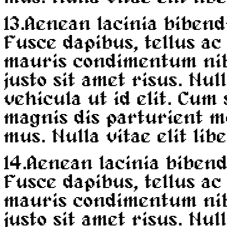
13.
Aenean lacinia bibend
Fusce dapibus, tellus a
mauris condimentum ni
justo sit amet risus. Nul
vehicula ut id elit. Cum
magnis dis parturient m
mus. Nulla vitae elit lib
14.
Aenean lacinia biben
Fusce dapibus, tellus a
mauris condimentum ni
justo sit amet risus. Nul