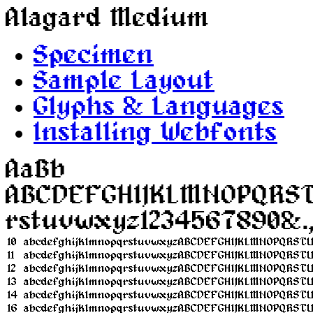
Alagard Medium
Specimen
Sample Layout
Glyphs & Languages
Installing Webfonts
AaBb
A​B​C​D​E​F​G​H​I​J​K​L​M​N​O​P​Q​R​S​T​
r​s​t​u​v​w​x​y​z​1​2​3​4​5​6​7​8​9​0​&​.​
10
abcdefghijklmnopqrstuvwxyzABCDEFGHIJKLMNOPQRST
11
abcdefghijklmnopqrstuvwxyzABCDEFGHIJKLMNOPQRST
12
abcdefghijklmnopqrstuvwxyzABCDEFGHIJKLMNOPQRST
13
abcdefghijklmnopqrstuvwxyzABCDEFGHIJKLMNOPQRST
14
abcdefghijklmnopqrstuvwxyzABCDEFGHIJKLMNOPQRST
16
abcdefghijklmnopqrstuvwxyzABCDEFGHIJKLMNOPQRST